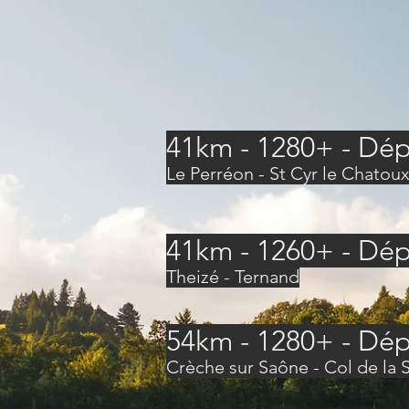
41km - 1280+ - Dép
Le Perréon - St Cyr le Chatou
41km - 1260+ - Dép
Theizé - Ternand
54km - 1280+ - Dép
Crèche sur Saône - Col de la S