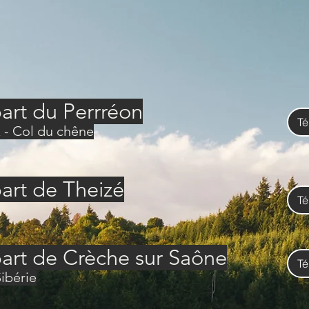
art du Perrréon
Té
x - Col du chêne
art de Theizé
Té
art de Crèche sur Saône
Té
ibérie