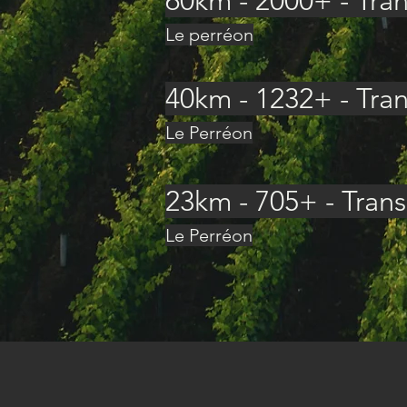
60km - 2000+ - Tra
Le perréon
40km - 1232+ - Tra
Le Perréon
23km - 705+ - Tran
Le Perréon