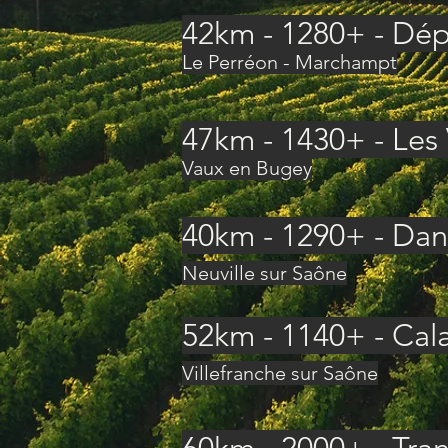
42km - 1280+ - Dép
Le Perréon - Marchampt
47km - 1430+ - Les
Vaux en Bugey
40km - 1290+ - Dan
Neuville sur Saône
52km - 1140+ - Cal
Villefranche sur Saône