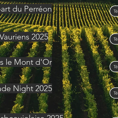
art du Perréon
Té
 Vauriens 2025
Té
s le Mont d'Or
Té
ade Night 2025
Té